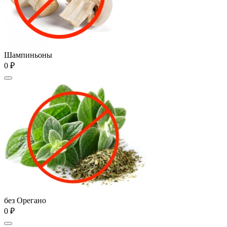
Шампиньоны
0 ₽
без Орегано
0 ₽